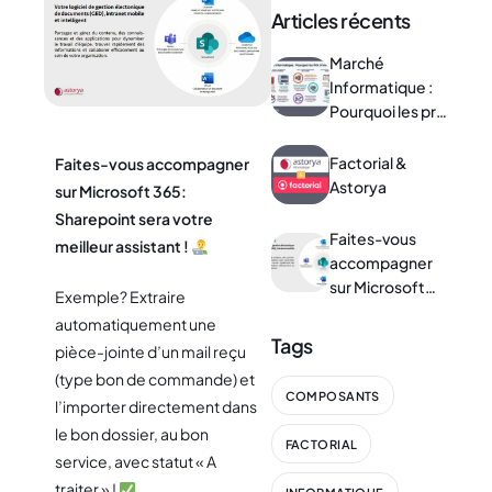
Articles récents
Marché
Informatique :
Pourquoi les prix
s’envolent ?
Factorial &
Faites-vous accompagner
Astorya
sur Microsoft 365:
Sharepoint sera votre
Faites-vous
meilleur assistant !
accompagner
sur Microsoft
Exemple? Extraire
365
automatiquement une
Tags
pièce-jointe d’un mail reçu
(type bon de commande) et
COMPOSANTS
l’importer directement dans
le bon dossier, au bon
FACTORIAL
service, avec statut « A
traiter » !