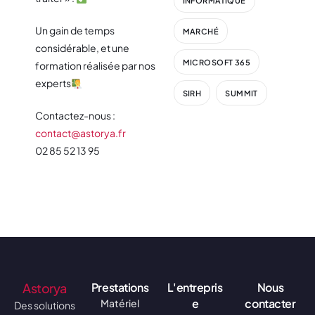
INFORMATIQUE
Un gain de temps
MARCHÉ
considérable, et une
MICROSOFT 365
formation réalisée par nos
experts
SIRH
SUMMIT
Contactez-nous :
contact@astorya.fr
02 85 52 13 95
Astorya
Prestations
L'entrepris
Nous
e
contacter
Matériel
Des solutions