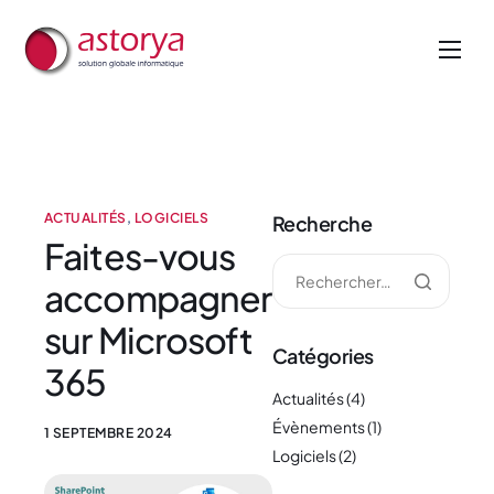
Nos métiers
Nos services
A propos de nous
ACTUALITÉS
,
LOGICIELS
Recherche
Actualités
Faites-vous
accompagner
sur Microsoft
Catégories
365
Actualités
(4)
Évènements
(1)
1 SEPTEMBRE 2024
Logiciels
(2)