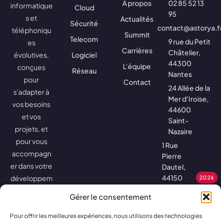
A propos
02 85 52 13
informatique
Cloud
95
s et
Actualités
Sécurité
contact@astorya.f
téléphoniqu
Summit
Telecom
9 rue du Petit
es
Carrières
Châtelier,
évolutives,
Logiciel
44300
L'équipe
conçues
Réseau
Nantes
pour
Contact
24 Allée de la
s'adapter à
Mer d'Iroise,
vos besoins
44600
et vos
Saint-
projets, et
Nazaire
pour vous
1 Rue
accompagn
Pierre
er dans votre
Dautel,
44150
développem
2026
Ancenis-
ent.
Gérer le consentement
Saint-
Géréon
Pour offrir les meilleures expériences, nous utilisons des technologies