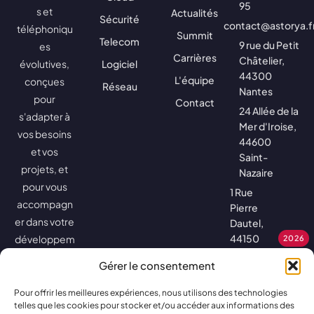
95
s et
Actualités
Sécurité
contact@astorya.f
téléphoniqu
Summit
Telecom
9 rue du Petit
es
Carrières
Châtelier,
évolutives,
Logiciel
44300
L'équipe
conçues
Réseau
Nantes
pour
Contact
24 Allée de la
s'adapter à
Mer d'Iroise,
vos besoins
44600
et vos
Saint-
projets, et
Nazaire
pour vous
1 Rue
accompagn
Pierre
er dans votre
Dautel,
44150
développem
2026
Ancenis-
ent.
Gérer le consentement
Saint-
Géréon
Pour offrir les meilleures expériences, nous utilisons des technologies
8h30 à
telles que les cookies pour stocker et/ou accéder aux informations des