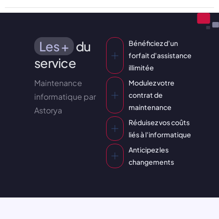
Les +
du
Bénéficiez d'un
forfait d'assistance
service
illimitée
Maintenance
Modulez votre
contrat de
informatique par
maintenance
Astorya
Réduisez vos coûts
liés à l'informatique
Anticipez les
changements