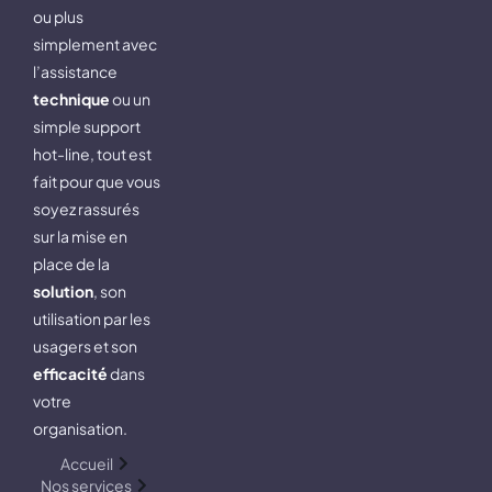
ou plus
simplement avec
l’assistance
technique
ou un
simple support
hot-line, tout est
fait pour que vous
soyez rassurés
sur la mise en
place de la
solution
, son
utilisation par les
usagers et son
efficacité
dans
votre
organisation.
Accueil
Nos services