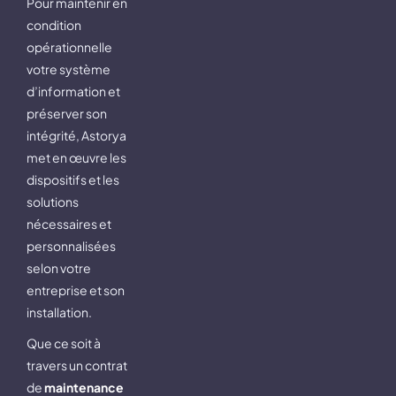
Pour maintenir en
condition
opérationnelle
votre système
d’information et
préserver son
intégrité, Astorya
met en œuvre les
dispositifs et les
solutions
nécessaires et
personnalisées
selon votre
entreprise et son
installation.
Que ce soit à
travers un contrat
de
maintenance