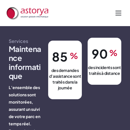
Nos métiers
Nos services
Services
A propos de nous
Maintena
9
0
%
8
5
%
nce
Actualités
informati
des incidents sont
des demandes
traités à distance
que
d’assistance sont
traités dans la
L’ensemble des
journée
solutions sont
monitorées,
assurant un suivi
de votre parc en
temps réel.