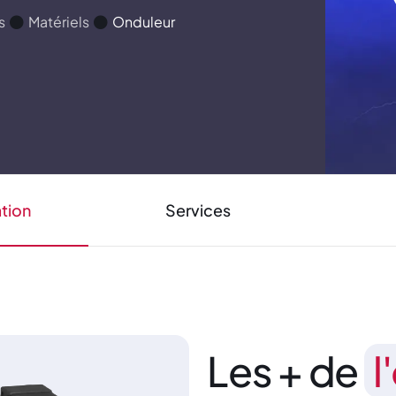
s
Matériels
Onduleur
tion
Services
Les + de
l