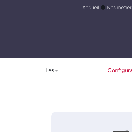
Accueil
Nos métier
Les +
Configura