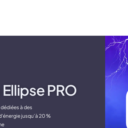
Contactez
Contact
vices
A propos de nous
Actualités
 Ellipse PRO
 dédiées à des
d'énergie jusqu’à 20 %
me