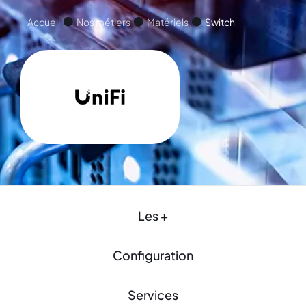
Accueil
Nos métiers
Matériels
Switch
Les +
Configuration
Services