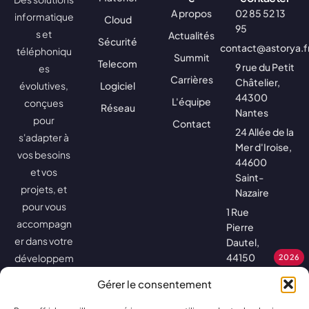
A propos
02 85 52 13
informatique
Cloud
95
s et
Actualités
Sécurité
contact@astorya.f
téléphoniqu
Summit
Telecom
9 rue du Petit
es
Carrières
Châtelier,
évolutives,
Logiciel
44300
L'équipe
conçues
Réseau
Nantes
pour
Contact
24 Allée de la
s'adapter à
Mer d'Iroise,
vos besoins
44600
et vos
Saint-
projets, et
Nazaire
pour vous
1 Rue
accompagn
Pierre
er dans votre
Dautel,
44150
développem
2026
Ancenis-
ent.
Gérer le consentement
Saint-
Géréon