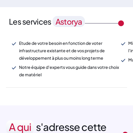
Les services
Astorya
Etude de votre besoin en fonction de voter
Mi
infrastructure existante et de vos projets de
l'
développement à plus ou moins long terme
Ma
Notre équipe d'experts vous guide dans votre choix
de matériel
A qui
s'adresse cette