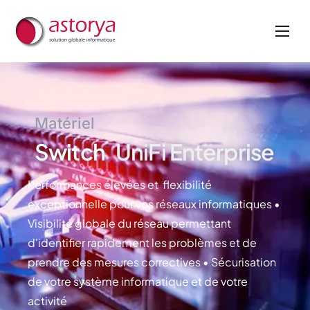
Nos métiers
Nos services
A propos de nous
Matériel
Actualités
Switch
UniFi Enterprise
Performances élevées et flexibilité
exceptionnelle pour vos réseaux informatiques •
Visibilité globale du réseau permettant
d'identifier rapidement les problèmes et de
prendre des mesures correctives • Sécurisation
de votre système informatique et de votre
activité