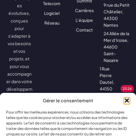
Summit
Telecom
9 rue du Petit
es
Carrières
Châtelier,
évolutives,
Logiciel
44300
L'équipe
conçues
Réseau
Nantes
pour
Contact
24 Allée de la
s'adapter à
Mer d'Iroise,
vos besoins
44600
et vos
Saint-
projets, et
Nazaire
pour vous
1 Rue
accompagn
Pierre
er dans votre
Dautel,
44150
développem
2026
Ancenis-
ent.
Gérer le consentement
Saint-
Géréon
Pour offrir les meilleures expériences, nous utilisons des technologies
8h30 à
telles que les cookies pour stocker et/ou accéder aux informations des
appareils. Le fait de consentir à ces technologies nous permettra de
12h30 – 14h à
traiter des données telles que le comportement de navigation ou les ID
18h – (17h le
uniques sur ce site. Le fait de ne pas consentir ou de retirer son