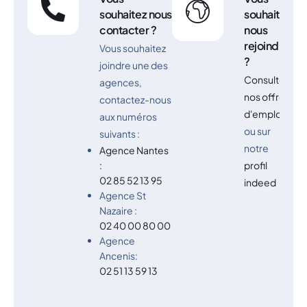
souhaitez nous
souhaitez
contacter ?
nous
rejoindre
Vous souhaitez
?
joindre une des
Consulter
agences,
nos
offres
contactez-nous
d'emploi
aux numéros
ou sur
suivants :
notre
Agence Nantes
:
profil
02 85 52 13 95
indeed
Agence St
Nazaire :
02 40 00 80 00
Agence
Ancenis:
02 51 13 59 13