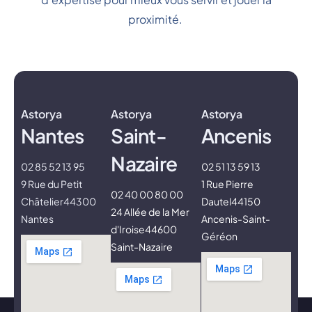
proximité.
Astorya
Astorya
Astorya
Nantes
Saint-
Ancenis
Nazaire
02 85 52 13 95
02 51 13 59 13
9 Rue du Petit
1 Rue Pierre
02 40 00 80 00
Châtelier
44300
Dautel
44150
24 Allée de la Mer
Nantes
Ancenis-Saint-
d'Iroise
44600
Géréon
Saint-Nazaire