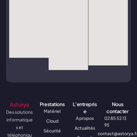
Astorya
Prestations
L'entrepris
Nous
e
contacter
Matériel
Des solutions
A propos
02 85 52 13
informatique
Cloud
95
s et
Actualités
Sécurité
contact@astorya.f
téléphoniqu