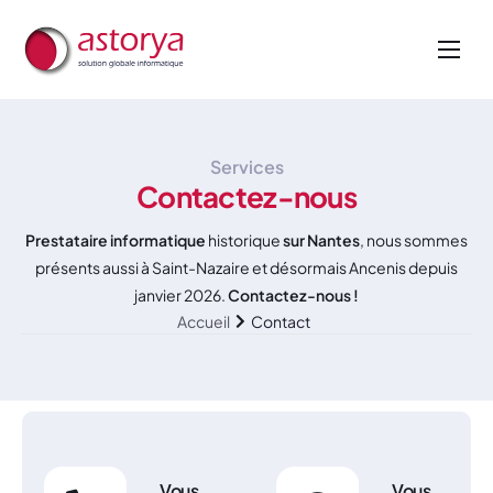
Nos métiers
Nos services
Services
A propos de nous
Contactez-nous
Actualités
Prestataire informatique
historique
sur Nantes
, nous sommes
présents aussi à Saint-Nazaire et désormais Ancenis depuis
janvier 2026.
Contactez-nous !
Accueil
Contact
Vous
Vous