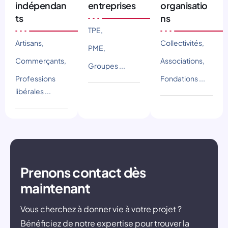
indépendan
entreprises
organisatio
ts
ns
TPE,
Artisans,
Collectivités,
PME,
Commerçants,
Associations,
Groupes ...
Professions
Fondations ...
libérales ...
Prenons contact dès
maintenant
Vous cherchez à donner vie à votre projet ?
Bénéficiez de notre expertise pour trouver la