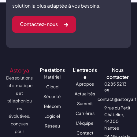
solution la plus adaptée à vos besoins.
Contactez-nous
Astorya
Prestations
L'entrepris
Nous
e
contacter
Matériel
Des solutions
A propos
02 85 52 13
informatique
Cloud
95
s et
Actualités
Sécurité
contact@astorya.f
téléphoniqu
Summit
Telecom
9 rue du Petit
es
Carrières
Châtelier,
évolutives,
Logiciel
44300
L'équipe
conçues
Réseau
Nantes
pour
Contact
24 Allée de la