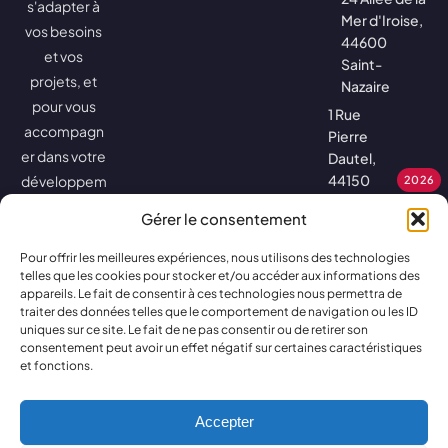
s'adapter à
Mer d'Iroise,
vos besoins
44600
et vos
Saint-
projets, et
Nazaire
pour vous
1 Rue
accompagn
Pierre
er dans votre
Dautel,
44150
développem
2026
Ancenis-
ent.
Gérer le consentement
Saint-
Géréon
Pour offrir les meilleures expériences, nous utilisons des technologies
8h30 à
telles que les cookies pour stocker et/ou accéder aux informations des
appareils. Le fait de consentir à ces technologies nous permettra de
12h30 – 14h à
traiter des données telles que le comportement de navigation ou les ID
18h – (17h le
uniques sur ce site. Le fait de ne pas consentir ou de retirer son
consentement peut avoir un effet négatif sur certaines caractéristiques
vendredi)
et fonctions.
Accepter
Tous droits réservés •
Mentions légales
•
Politique de cookies
•