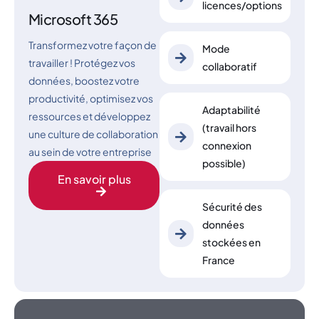
licences/options
Microsoft 365
Transformez votre façon de
Mode
travailler ! Protégez vos
collaboratif
données, boostez votre
productivité, optimisez vos
Adaptabilité
ressources et développez
(travail hors
une culture de collaboration
connexion
au sein de votre entreprise
possible)
En savoir plus
Sécurité des
données
stockées en
France