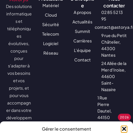
e
contacter
Matériel
Des solutions
A propos
02 85 52 13
informatique
Cloud
95
s et
Actualités
Sécurité
contact@astorya.f
téléphoniqu
Summit
Telecom
9 rue du Petit
es
Carrières
Châtelier,
évolutives,
Logiciel
44300
L'équipe
conçues
Réseau
Nantes
pour
Contact
24 Allée de la
s'adapter à
Mer d'Iroise,
vos besoins
44600
et vos
Saint-
projets, et
Nazaire
pour vous
1 Rue
accompagn
Pierre
er dans votre
Dautel,
44150
développem
2026
Ancenis-
ent.
Gérer le consentement
Saint-