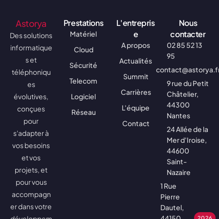
Astorya
Prestations
L'entrepris
Nous
e
contacter
Matériel
Des solutions
A propos
02 85 52 13
informatique
Cloud
95
s et
Actualités
Sécurité
contact@astorya.f
téléphoniqu
Summit
Telecom
9 rue du Petit
es
Carrières
Châtelier,
évolutives,
Logiciel
44300
L'équipe
conçues
Réseau
Nantes
pour
Contact
24 Allée de la
s'adapter à
Mer d'Iroise,
vos besoins
44600
et vos
Saint-
projets, et
Nazaire
pour vous
1 Rue
accompagn
Pierre
er dans votre
Dautel,
44150
développem
2026