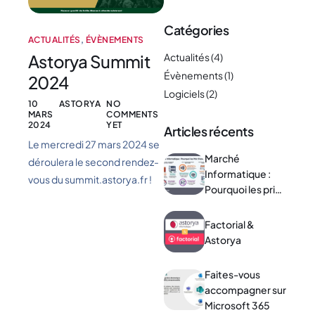
Catégories
ACTUALITÉS
,
ÉVÈNEMENTS
Astorya Summit
Actualités
(4)
Évènements
(1)
2024
Logiciels
(2)
10
ASTORYA
NO
MARS
COMMENTS
2024
YET
Articles récents
Le mercredi 27 mars 2024 se
Marché
déroulera le second rendez-
Informatique :
vous du summit.astorya.fr !
Pourquoi les prix
s’envolent ?
Factorial &
Astorya
Faites-vous
accompagner sur
Microsoft 365