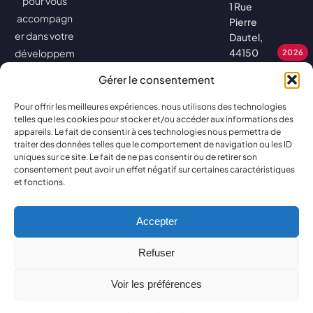
pour vous
1 Rue
accompagn
Pierre
er dans votre
Dautel,
44150
développem
2026
Ancenis-
ent.
Gérer le consentement
Saint-
Géréon
Pour offrir les meilleures expériences, nous utilisons des technologies
8h30 à
telles que les cookies pour stocker et/ou accéder aux informations des
appareils. Le fait de consentir à ces technologies nous permettra de
12h30 – 14h à
traiter des données telles que le comportement de navigation ou les ID
18h – (17h le
uniques sur ce site. Le fait de ne pas consentir ou de retirer son
consentement peut avoir un effet négatif sur certaines caractéristiques
vendredi)
et fonctions.
Accepter
Tous droits réservés •
Mentions légales
•
Politique de cookies
•
Refuser
2026
Voir les préférences
Conception du site par Nezumi