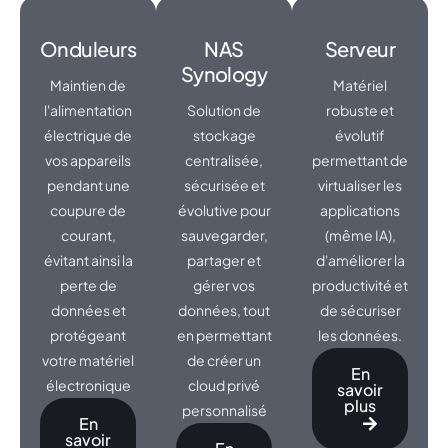
Onduleurs
NAS
Serveur
Synology
Maintien de
Matériel
l'alimentation
Solution de
robuste et
électrique de
stockage
évolutif
vos appareils
centralisée,
permettant de
pendant une
sécurisée et
virtualiser les
coupure de
évolutive pour
applications
courant,
sauvegarder,
(même IA),
évitant ainsi la
partager et
d'améliorer la
perte de
gérer vos
productivité et
données et
données, tout
de sécuriser
protégeant
en permettant
les données.
votre matériel
de créer un
En
électronique
cloud privé
savoir
plus
personnalisé
En
savoir