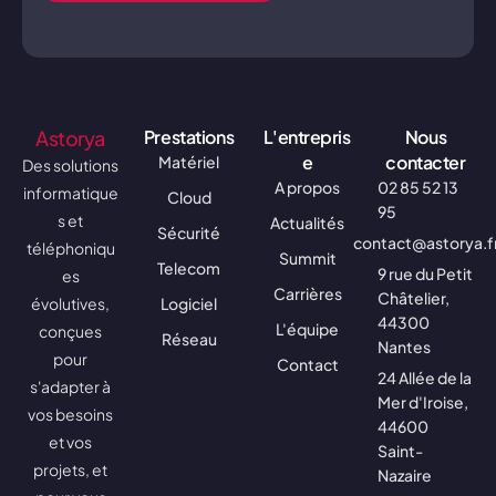
Astorya
Prestations
L'entrepris
Nous
e
contacter
Matériel
Des solutions
A propos
02 85 52 13
informatique
Cloud
95
s et
Actualités
Sécurité
contact@astorya.f
téléphoniqu
Summit
Telecom
9 rue du Petit
es
Carrières
Châtelier,
évolutives,
Logiciel
44300
L'équipe
conçues
Réseau
Nantes
pour
Contact
24 Allée de la
s'adapter à
Mer d'Iroise,
vos besoins
44600
et vos
Saint-
projets, et
Nazaire