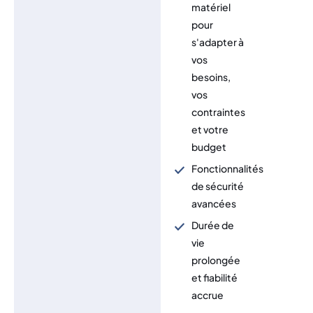
matériel
pour
s'adapter à
vos
besoins,
vos
contraintes
et votre
budget
Fonctionnalités
de sécurité
avancées
Durée de
vie
prolongée
et fiabilité
accrue