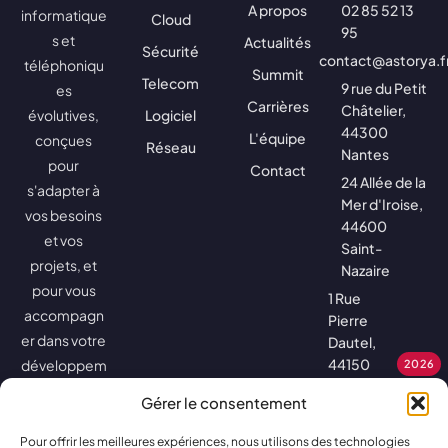
A propos
02 85 52 13
informatique
Cloud
95
s et
Actualités
Sécurité
contact@astorya.f
téléphoniqu
Summit
Telecom
9 rue du Petit
es
Carrières
Châtelier,
évolutives,
Logiciel
44300
L'équipe
conçues
Réseau
Nantes
pour
Contact
24 Allée de la
s'adapter à
Mer d'Iroise,
vos besoins
44600
et vos
Saint-
projets, et
Nazaire
pour vous
1 Rue
accompagn
Pierre
er dans votre
Dautel,
44150
développem
2026
Ancenis-
ent.
Gérer le consentement
Saint-
Géréon
Pour offrir les meilleures expériences, nous utilisons des technologies