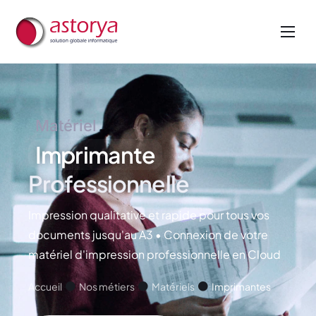
Nos métiers
Nos services
A propos de nous
Matériel
Actualités
Imprimante
Professionnelle
Impression qualitative et rapide pour tous vos
documents jusqu'au A3 • Connexion de votre
matériel d'impression professionnelle en Cloud
Accueil
Nos métiers
Matériels
Imprimantes