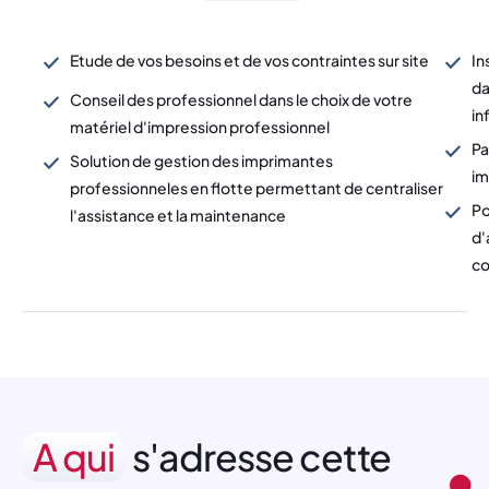
Etude de vos besoins et de vos contraintes sur site
In
da
Conseil des professionnel dans le choix de votre
in
matériel d'impression professionnel
Pa
Solution de gestion des imprimantes
im
professionneles en flotte permettant de centraliser
Po
l'assistance et la maintenance
d'
c
A qui
s'adresse cette