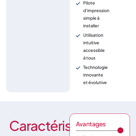
Pilote
d'impression
simple à
installer
Utilisation
intuitive
accessible
à tous
Technologie
innovante
et évolutive
Caractéristiques
Avantages